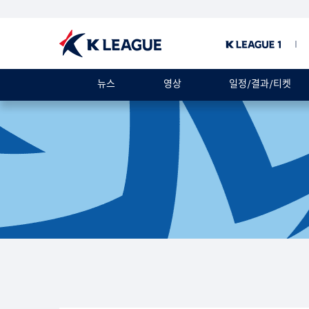
뉴스
영상
일정/결과/티켓