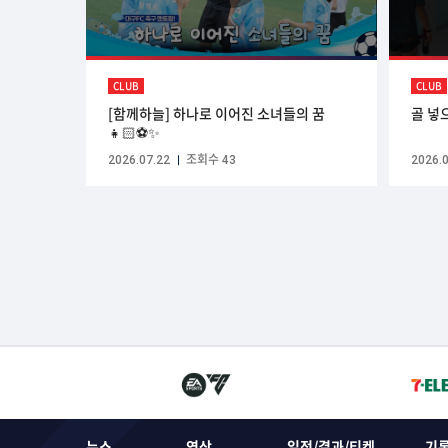
CLUB
CLUB
[함께하늘] 하나로 이어진 소녀들의 꿈
골 넣
👧🏻⚽✨
2026.07.22
조회수 43
2026.0
뉴스
영상
일정/결과/티켓
기