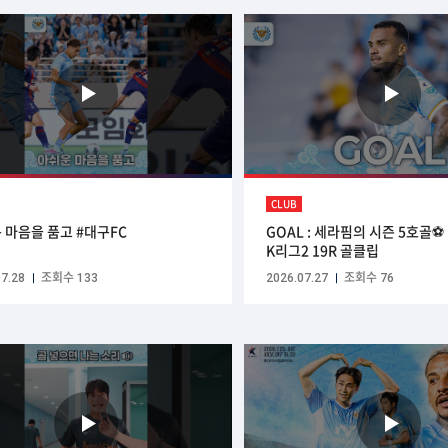
CLUB
 마음을 품고 #대구FC
GOAL : 세라핌의 시즌 5호골⚽ 
K리그2 19R 골클립
7.28
조회수 133
2026.07.27
조회수 76