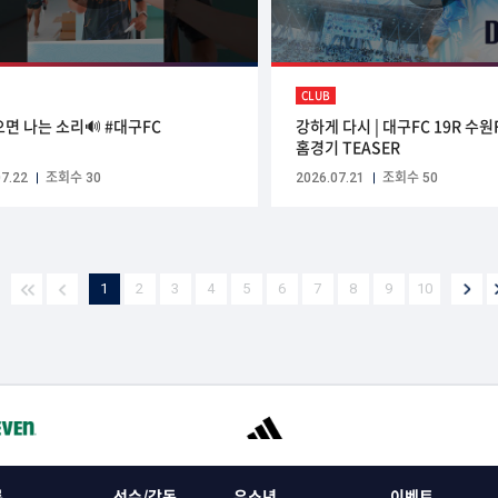
CLUB
으면 나는 소리🔊 #대구FC
강하게 다시 | 대구FC 19R 수원
홈경기 TEASER
7.22
조회수 30
2026.07.21
조회수 50
1
2
3
4
5
6
7
8
9
10
록
선수/감독
유소년
이벤트