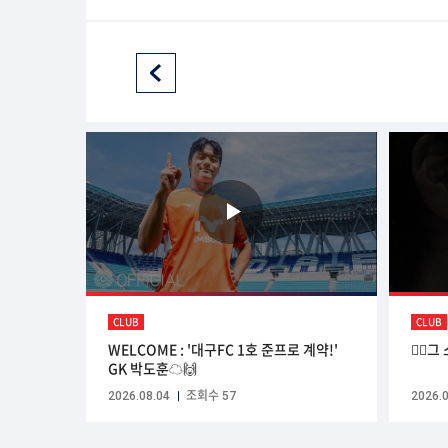
CLUB
CLUB
WELCOME : '대구FC 1호 준프로 계약!'
☝🏻
GK 박도훈☁🙌
2026.08.04
조회수 57
2026.0