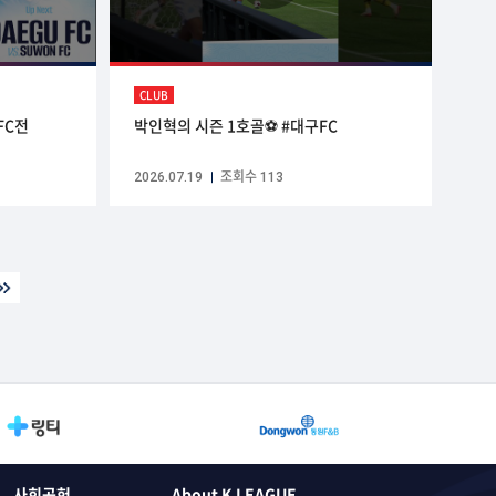
CLUB
FC전
박인혁의 시즌 1호골⚽️ #대구FC
2026.07.19
조회수 113
사회공헌
About K LEAGUE