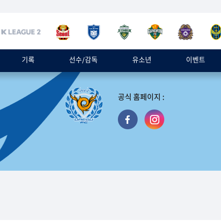
기록
선수/감독
유소년
이벤트
공식 홈페이지 :