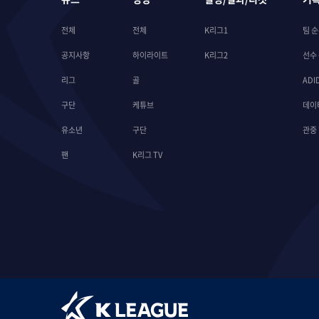
전체
전체
K리그1
팀 
공지사항
하이라이트
K리그2
선수
리그
골
ADI
구단
케튜브
데이
유소년
구단
관중
팬
K리그 TV