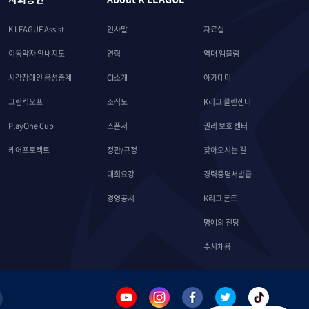
K LEAGUE Assist
인사말
자료실
이동약자 안내지도
연혁
역대 엠블럼
시각장애인 음성중계
CI소개
아카데미
그린킥오프
조직도
K리그 클린센터
PlayOne Cup
스폰서
권리 보호 센터
케어프로젝트
정관/규정
찾아오시는 길
대회요강
경력증명서발급
경영공시
K리그 폰트
명예의 전당
수시채용