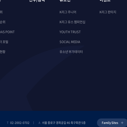
순위
K리그 주니어
K리그 판타지
 순위
K리그 유스 챔피언십
DAS POINT
YOUTH TRUST
터 포털
SOCIAL MEDIA
 현황
유소년 부가데이터
T
02-2002-0702
A
서울 종로구 경희궁길 46 축구회관 5층
Family Sites