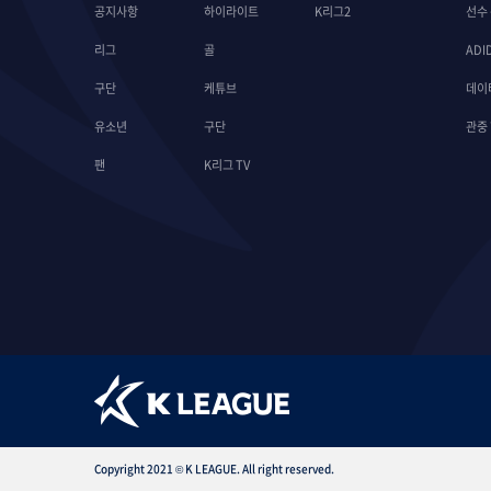
공지사항
하이라이트
K리그2
선수
리그
골
ADI
구단
케튜브
데이
유소년
구단
관중
팬
K리그 TV
Copyright 2021 © K LEAGUE. All right reserved.