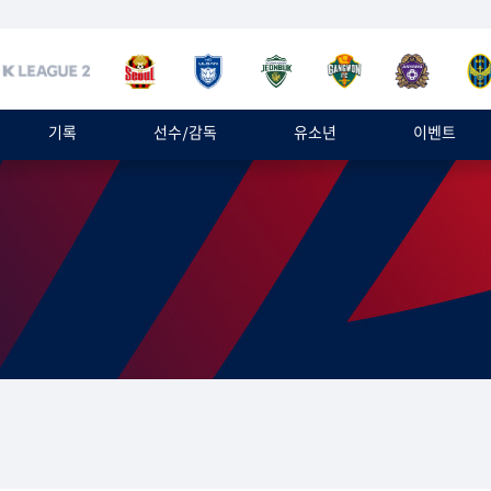
기록
선수/감독
유소년
이벤트