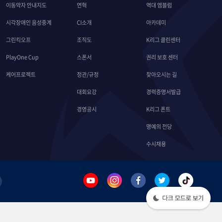
이동약자 안내지도
연혁
역대 엠블럼
시각장애인 음성중계
CI소개
아카데미
그린킥오프
조직도
K리그 클린센터
PlayOne Cup
스폰서
권리 보호 센터
케어프로젝트
정관/규정
찾아오시는 길
대회요강
경력증명서발급
경영공시
K리그 폰트
명예의 전당
수시채용
라
이
트