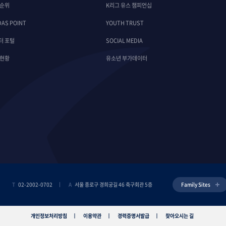
 순위
K리그 유스 챔피언십
DAS POINT
YOUTH TRUST
터 포털
SOCIAL MEDIA
 현황
유소년 부가데이터
T
02-2002-0702
A
서울 종로구 경희궁길 46 축구회관 5층
Family Sites
개인정보처리방침
이용약관
경력증명서발급
찾아오시는 길