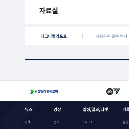
자료실
테크니컬리포트
사회공헌 활동 백서
뉴스
영상
일정/결과/티켓
기
전체
전체
K리그1
팀 