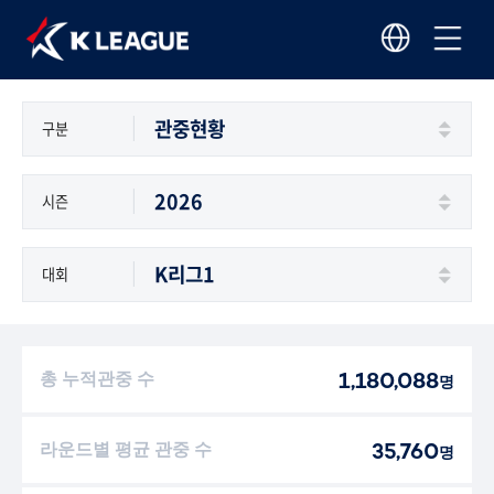
구분
시즌
대회
총 누적관중 수
1,180,088
명
라운드별 평균 관중 수
35,760
명