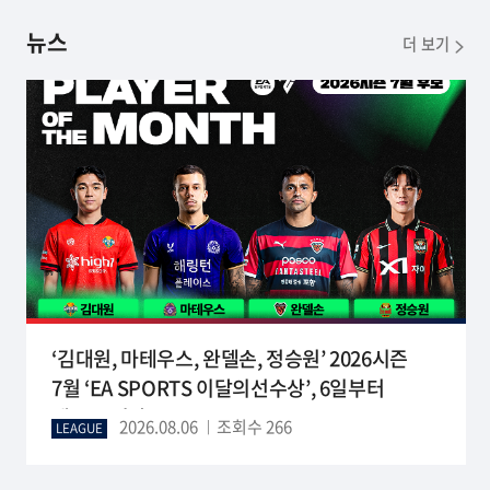
뉴스
더 보기
‘김대원, 마테우스, 완델손, 정승원’ 2026시즌
7월 ‘EA SPORTS 이달의선수상’, 6일부터
팬투표 시작
2026.08.06
조회수 266
LEAGUE