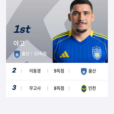
1st
야고
울산
10
득점
2
이동경
9
득점
울산
3
무고사
8
득점
인천