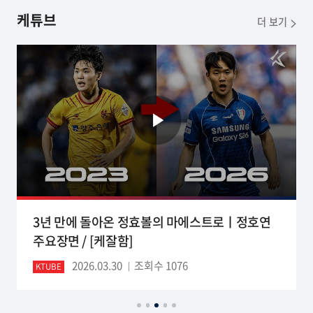
케튜브
더 보기
3년 만에 돌아온 정효볼의 마에스트로ㅣ정호연
주요장면 / [케잘함]
2026.03.30
조회수 1076
KTUBE