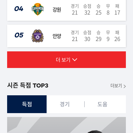
경기
승점
승
무
패
04
강원
21
32
25
8
17
경기
승점
승
무
패
05
안양
21
30
29
9
26
더 보기
시즌 득점 TOP3
더보기
득점
경기
도움