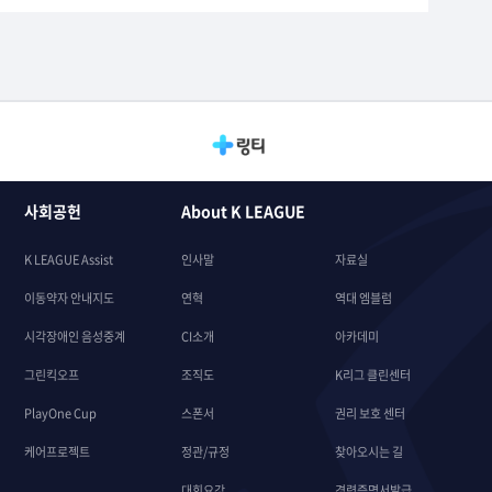
사회공헌
About K LEAGUE
K LEAGUE Assist
인사말
자료실
이동약자 안내지도
연혁
역대 엠블럼
시각장애인 음성중계
CI소개
아카데미
그린킥오프
조직도
K리그 클린센터
PlayOne Cup
스폰서
권리 보호 센터
케어프로젝트
정관/규정
찾아오시는 길
대회요강
경력증명서발급