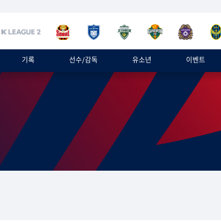
기록
선수/감독
유소년
이벤트