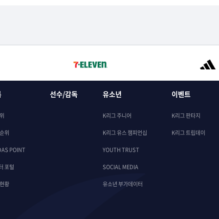
록
선수/감독
유소년
이벤트
순위
K리그 주니어
K리그 판타지
 순위
K리그 유스 챔피언십
K리그 트립데이
DAS POINT
YOUTH TRUST
터 포털
SOCIAL MEDIA
 현황
유소년 부가데이터