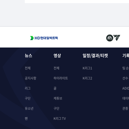
뉴스
영상
일정/결과/티켓
기
전체
전체
K리그1
팀 
공지사항
하이라이트
K리그2
선수
리그
골
ADI
구단
케튜브
데이
유소년
구단
관중
팬
K리그 TV