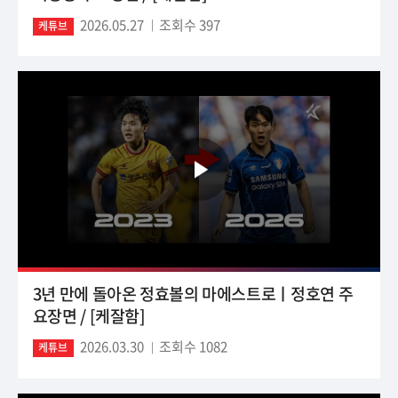
2026.05.27
조회수 397
케튜브
3년 만에 돌아온 정효볼의 마에스트로ㅣ정호연 주
요장면 / [케잘함]
2026.03.30
조회수 1082
케튜브