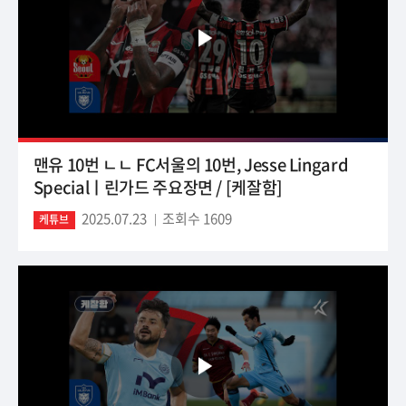
맨유 10번 ㄴㄴ FC서울의 10번, Jesse Lingard
Specialㅣ린가드 주요장면 / [케잘함]
2025.07.23
조회수 1609
케튜브