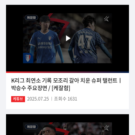
K리그 최연소 기록 모조리 갈아 치운 슈퍼 탤런트ㅣ
박승수 주요장면 / [케잘함]
2025.07.25
조회수 1631
케튜브