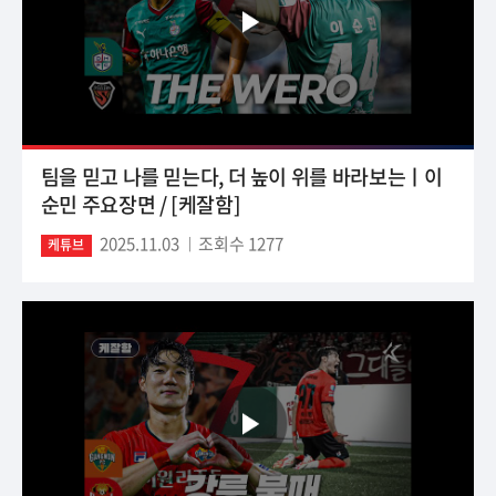
팀을 믿고 나를 믿는다, 더 높이 위를 바라보는ㅣ이
순민 주요장면 / [케잘함]
2025.11.03
조회수 1277
케튜브