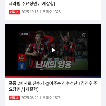
세라핌 주요장면 / [케잘함]
2025.10.16
조회수 1328
케튜브
폭풍 2어시로 진수가 낋여주는 진수성찬 I 김진수 주
요장면 / [케잘함]
2025.08.29
조회수 1873
케튜브