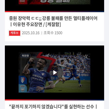
중원 장악력 ㄷㄷ;; 강릉 불패를 만든 멀티플레이어
ㅣ이유현 주요장면 / [케잘함]
2025.10.16
조회수 1500
케튜브
"끝까지 포기하지 않겠습니다"를 실현하는 선수ㅣ