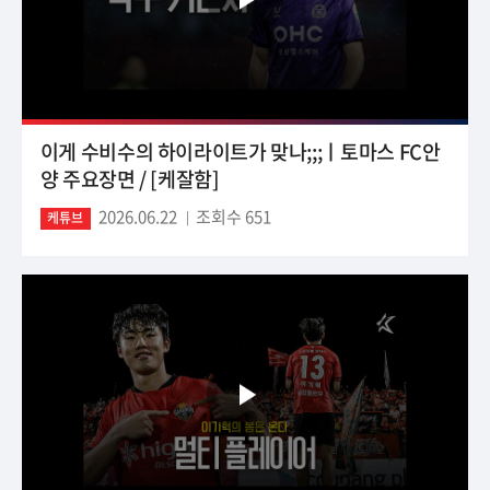
이게 수비수의 하이라이트가 맞나;;;ㅣ토마스 FC안
양 주요장면 / [케잘함]
2026.06.22
조회수 651
케튜브