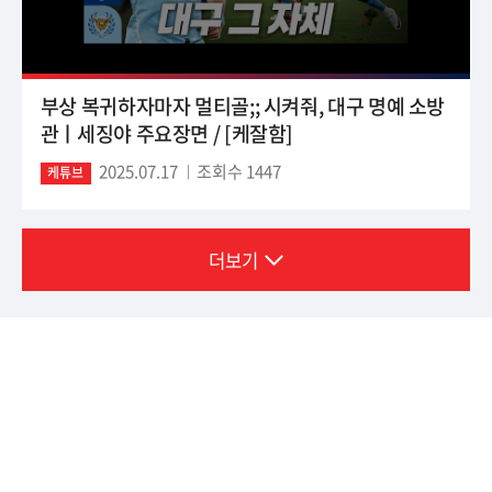
부상 복귀하자마자 멀티골;; 시켜줘, 대구 명예 소방
관ㅣ세징야 주요장면 / [케잘함]
2025.07.17
조회수 1447
케튜브
더보기