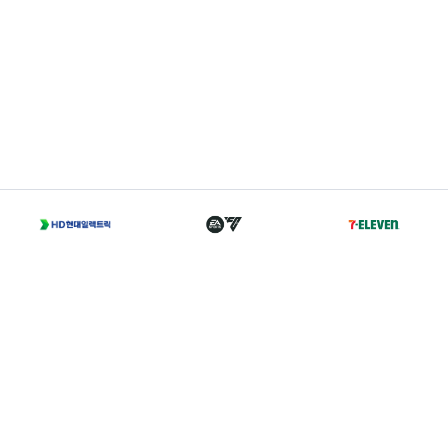
T
02-2002-0702
A
서울 종로구 경희궁길 46 축구회관 5층
Family Sites