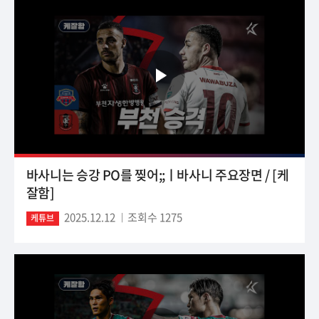
바사니는 승강 PO를 찢어;;ㅣ바사니 주요장면 / [케
잘함]
2025.12.12
조회수 1275
케튜브