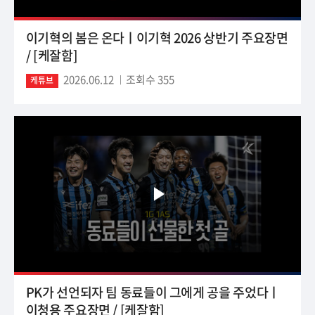
이기혁의 봄은 온다ㅣ이기혁 2026 상반기 주요장면
/ [케잘함]
2026.06.12
조회수 355
케튜브
PK가 선언되자 팀 동료들이 그에게 공을 주었다ㅣ
이청용 주요장면 / [케잘함]