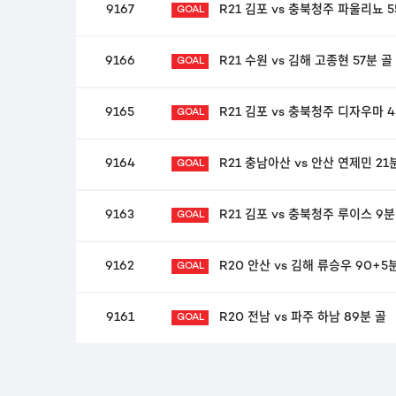
9167
R21 김포 vs 충북청주 파울리뇨 5
GOAL
9166
R21 수원 vs 김해 고종현 57분 골
GOAL
9165
R21 김포 vs 충북청주 디자우마 4
GOAL
9164
R21 충남아산 vs 안산 연제민 2
GOAL
9163
R21 김포 vs 충북청주 루이스 9분
GOAL
9162
R20 안산 vs 김해 류승우 90+5
GOAL
9161
R20 전남 vs 파주 하남 89분 골
GOAL