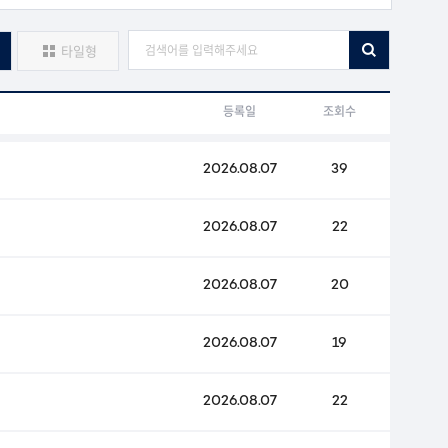
타일형
등록일
조회수
2026.08.07
39
2026.08.07
22
2026.08.07
20
2026.08.07
19
2026.08.07
22