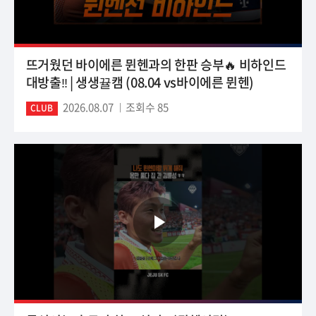
뜨거웠던 바이에른 뮌헨과의 한판 승부🔥 비하인드
대방출‼️ | 생생뀰캠 (08.04 vs바이에른 뮌헨)
2026.08.07
조회수 85
CLUB