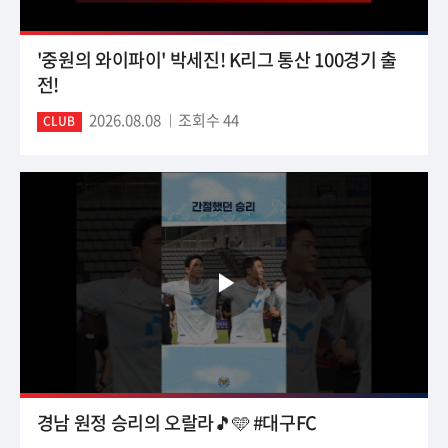
'중원의 와이파이' 박세진! K리그 통산 100경기 출
전!
2026.08.08
조회수 44
CLUB
경남 원정 승리의 오랄라🎵🩵 #대구FC