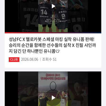
성남FC X 헬로카봇 스페셜 마킹 실착 유니폼 판매!
승리의 순간을 함께한 선수들의 실착 X 친필 사인까
지 담긴 단 하나뿐인 유니폼👕
2026.08.06
조회수 51
CLUB