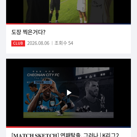
도장 찍은거다?
2026.08.06
조회수 54
CLUB
[𝐌𝐀𝐓𝐂𝐇 𝐒𝐊𝐄𝐓𝐂𝐇] 연패탈출, 그러나 | K리그2