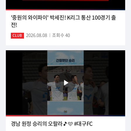
'중원의 와이파이' 박세진! K리그 통산 100경기 출
전!
2026.08.08
조회수 40
CLUB
경남 원정 승리의 오랄라🎵🩵 #대구FC