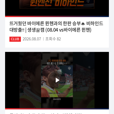
뜨거웠던 바이에른 뮌헨과의 한판 승부🔥 비하인드
대방출‼️ | 생생뀰캠 (08.04 vs바이에른 뮌헨)
2026.08.07
조회수 82
CLUB