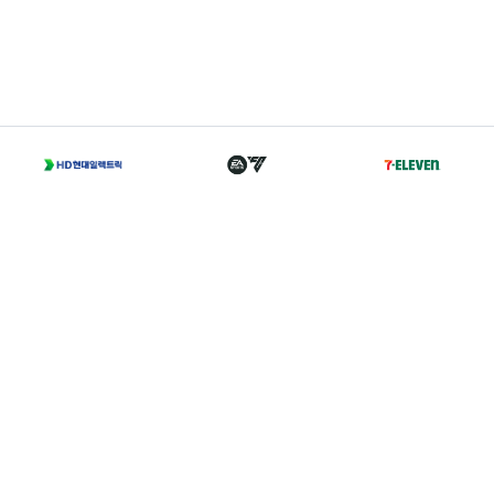
T
02-2002-0702
A
서울 종로구 경희궁길 46 축구회관 5층
Family Sites
Copyright 2021 © K LEAGUE. All right reserved.
개인정보처리방침
I
이용약관
I
경력증명서발급
I
찾아오시는 길