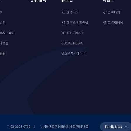
순위
K리그 주니어
K리그 판타지
 순위
K리그 유스 챔피언십
K리그 트립데이
DAS POINT
YOUTH TRUST
터 포털
SOCIAL MEDIA
 현황
유소년 부가데이터
T
02-2002-0702
A
서울 종로구 경희궁길 46 축구회관 5층
Family Sites