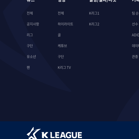
전체
전체
K리그1
팀 
공지사항
하이라이트
K리그2
선수
리그
골
ADI
구단
케튜브
데이
유소년
구단
관중
팬
K리그 TV