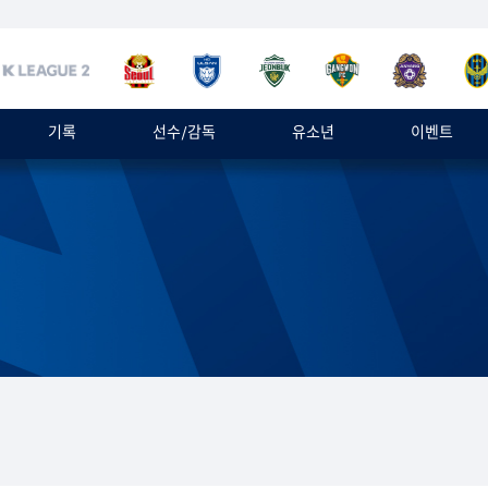
기록
선수/감독
유소년
이벤트