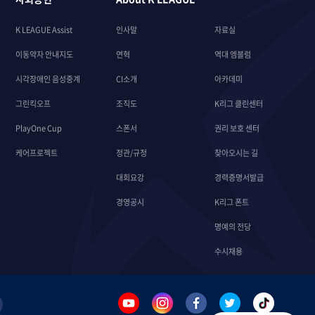
K LEAGUE Assist
인사말
자료실
이동약자 안내지도
연혁
역대 엠블럼
시각장애인 음성중계
CI소개
아카데미
그린킥오프
조직도
K리그 클린센터
PlayOne Cup
스폰서
권리 보호 센터
케어프로젝트
정관/규정
찾아오시는 길
대회요강
경력증명서발급
경영공시
K리그 폰트
명예의 전당
수시채용