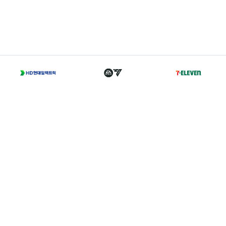
T
02-2002-0702
A
서울 종로구 경희궁길 46 축구회관 5층
Family Sites
Copyright 2021 © K LEAGUE. All right reserved.
개인정보처리방침
I
이용약관
I
경력증명서발급
I
찾아오시는 길