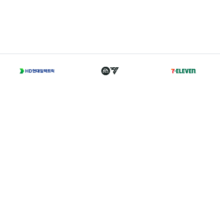
T
02-2002-0702
A
서울 종로구 경희궁길 46 축구회관 5층
Family Sites
Copyright 2021 © K LEAGUE. All right reserved.
개인정보처리방침
I
이용약관
I
경력증명서발급
I
찾아오시는 길