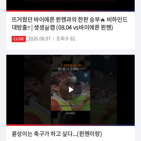
뜨거웠던 바이에른 뮌헨과의 한판 승부🔥 비하인드
대방출‼️ | 생생뀰캠 (08.04 vs바이에른 뮌헨)
2026.08.07
조회수 82
CLUB
륜성이는 축구가 하고 싶다...(뮌헨이랑)