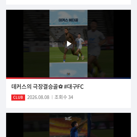
데커스의 극장결승골⚽️ #대구FC
2026.08.08
조회수 34
CLUB