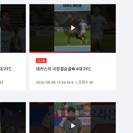
CLUB
#대구FC
데커스의 극장결승골⚽️ #대구FC
43
2026-08-08 15:56:44.0
조회수 36