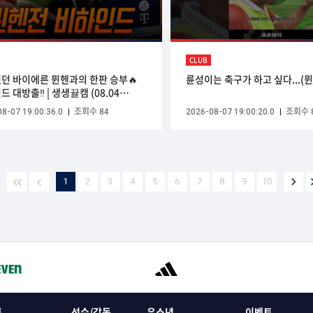
CLUB
던 바이에른 뮌헨과의 한판 승부🔥
륜성이는 축구가 하고 싶다...(
 대방출‼️ | 생생뀰캠 (08.04
이에른 뮌헨)
8-07 19:00:36.0
조회수 84
2026-08-07 19:00:20.0
조회수 
1
2
3
4
5
6
7
8
9
10
록
선수/감독
유소년
이벤트