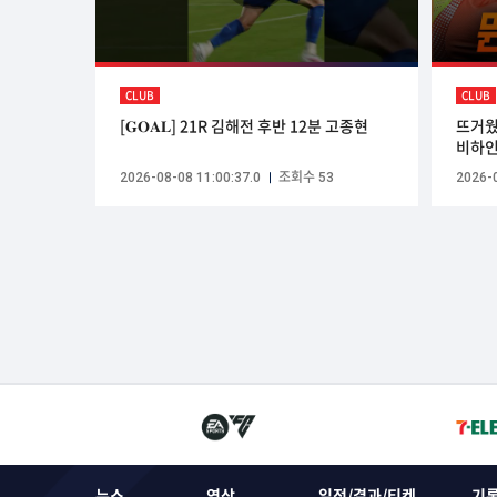
CLUB
CLUB
[𝐆𝐎𝐀𝐋] 21R 김해전 후반 12분 고종현
뜨거웠
비하인드
vs바
2026-08-08 11:00:37.0
조회수 53
2026-0
뉴스
영상
일정/결과/티켓
기