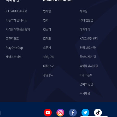
K LEAGUE Assist
인사말
자료실
이동약자 안내지도
연혁
역대 엠블럼
시각장애인 음성중계
CI소개
아카데미
그린킥오프
조직도
K리그 클린센터
PlayOne Cup
스폰서
권리 보호 센터
케어프로젝트
정관/규정
찾아오시는 길
대회요강
경력증명서발급
경영공시
K리그 폰트
명예의 전당
수시채용