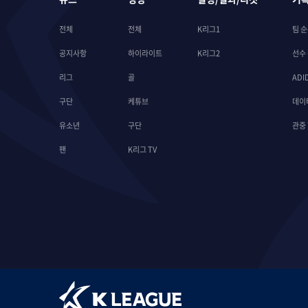
전체
전체
K리그1
팀 
공지사항
하이라이트
K리그2
선수
리그
골
ADI
구단
케튜브
데이
유소년
구단
관중
팬
K리그 TV