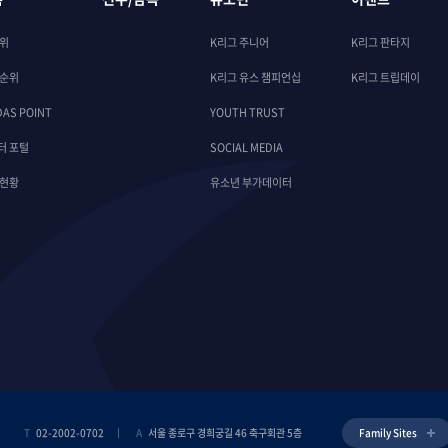
순위
K리그 주니어
K리그 판타지
 순위
K리그 유스 챔피언십
K리그 트립데이
DAS POINT
YOUTH TRUST
터 포털
SOCIAL MEDIA
 현황
유소년 부가데이터
T
02-2002-0702
A
서울 종로구 경희궁길 46 축구회관 5층
Family Sites