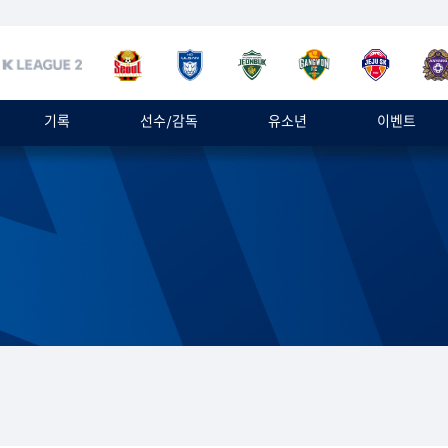
기록
선수/감독
유소년
이벤트