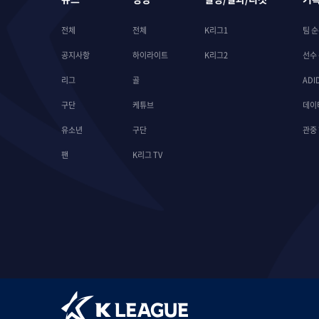
전체
전체
K리그1
팀 
공지사항
하이라이트
K리그2
선수
리그
골
ADI
구단
케튜브
데이
유소년
구단
관중
팬
K리그 TV