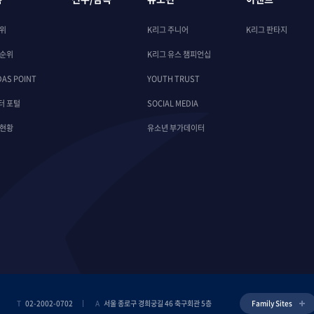
순위
K리그 주니어
K리그 판타지
 순위
K리그 유스 챔피언십
DAS POINT
YOUTH TRUST
터 포털
SOCIAL MEDIA
 현황
유소년 부가데이터
T
02-2002-0702
A
서울 종로구 경희궁길 46 축구회관 5층
Family Sites