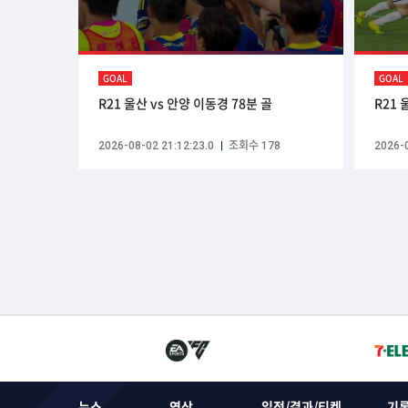
GOAL
GOAL
R21 울산 vs 안양 이동경 78분 골
R21 
2026-08-02 21:12:23.0
조회수 178
2026-0
뉴스
영상
일정/결과/티켓
기