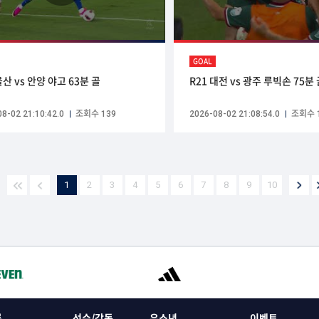
GOAL
울산 vs 안양 야고 63분 골
R21 대전 vs 광주 루빅손 75분
8-02 21:10:42.0
조회수 139
2026-08-02 21:08:54.0
조회수 
1
2
3
4
5
6
7
8
9
10
록
선수/감독
유소년
이벤트