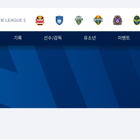
기록
선수/감독
유소년
이벤트