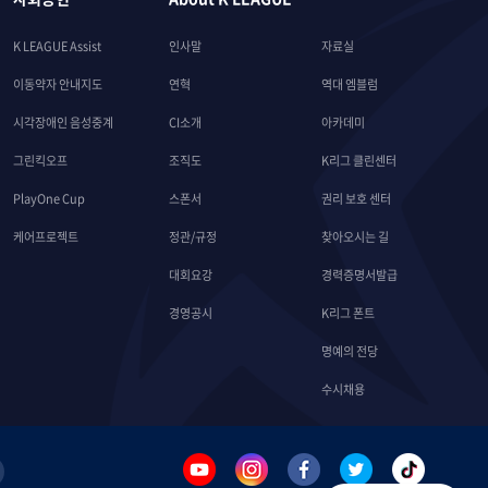
K LEAGUE Assist
인사말
자료실
이동약자 안내지도
연혁
역대 엠블럼
시각장애인 음성중계
CI소개
아카데미
그린킥오프
조직도
K리그 클린센터
PlayOne Cup
스폰서
권리 보호 센터
케어프로젝트
정관/규정
찾아오시는 길
대회요강
경력증명서발급
경영공시
K리그 폰트
명예의 전당
수시채용