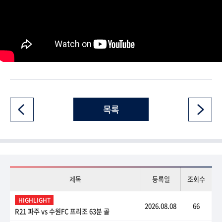
목록
제목
등록일
조회수
HIGHLIGHT
2026.08.08
66
R21 파주 vs 수원FC 프리조 63분 골