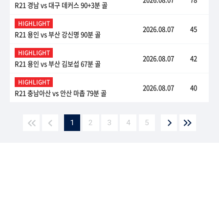
R21 경남 vs 대구 데커스 90+3분 골
HIGHLIGHT
2026.08.07
45
R21 용인 vs 부산 강신명 90분 골
HIGHLIGHT
2026.08.07
42
R21 용인 vs 부산 김보섭 67분 골
HIGHLIGHT
2026.08.07
40
R21 충남아산 vs 안산 마촙 79분 골
1
2
3
4
5