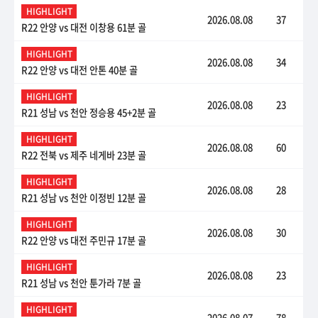
HIGHLIGHT
2026.08.08
37
R22 안양 vs 대전 이창용 61분 골
HIGHLIGHT
2026.08.08
34
R22 안양 vs 대전 안톤 40분 골
HIGHLIGHT
2026.08.08
23
R21 성남 vs 천안 정승용 45+2분 골
HIGHLIGHT
2026.08.08
60
R22 전북 vs 제주 네게바 23분 골
HIGHLIGHT
2026.08.08
28
R21 성남 vs 천안 이정빈 12분 골
HIGHLIGHT
2026.08.08
30
R22 안양 vs 대전 주민규 17분 골
HIGHLIGHT
2026.08.08
23
R21 성남 vs 천안 툰가라 7분 골
HIGHLIGHT
2026.08.07
78