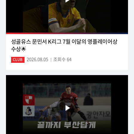
성골유스 문민서 K리그 7월 이달의 영플레이어상
수상🌟
2026.08.05
조회수 64
CLUB