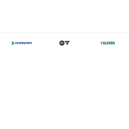
T
02-2002-0702
A
서울 종로구 경희궁길 46 축구회관 5층
Family Sites
Copyright 2021 © K LEAGUE. All right reserved.
개인정보처리방침
I
이용약관
I
경력증명서발급
I
찾아오시는 길