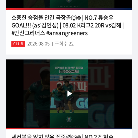
소중한 승점을 안긴 극장골🐺🍀| NO.7 류승우
GOAL!!! (as'김인성) | 08.02 K리그2 20R vs김해 |
#안산그리너스 #ansangreeners
2026.08.05
조회수 22
CLUB
세컨볼을 잃지 않은 집중력🐺🍀| NO.2 장현수