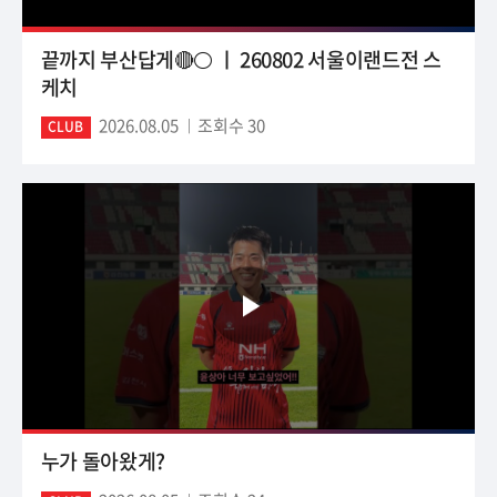
끝까지 부산답게🔴⚪ ㅣ 260802 서울이랜드전 스
케치
2026.08.05
조회수 30
CLUB
누가 돌아왔게?