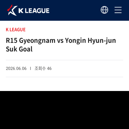
K LEAGUE
R15 Gyeongnam vs Yongin Hyun-jun
Suk Goal
2026.06.06 I 조회수 46