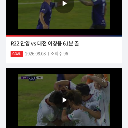
R22 안양 vs 대전 이창용 61분 골
2026.08.08
조회수 96
GOAL