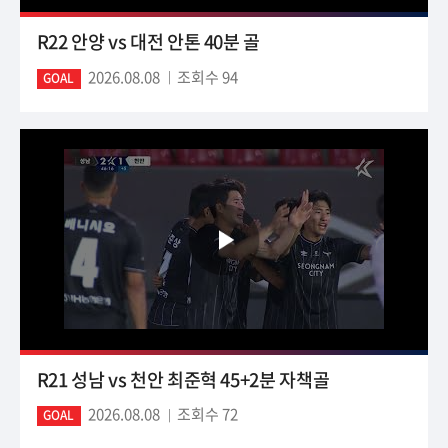
R22 안양 vs 대전 안톤 40분 골
2026.08.08
조회수 94
GOAL
R21 성남 vs 천안 최준혁 45+2분 자책골
2026.08.08
조회수 72
GOAL