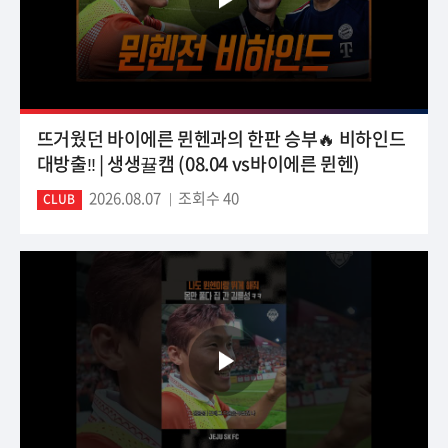
뜨거웠던 바이에른 뮌헨과의 한판 승부🔥 비하인드
대방출‼️ | 생생뀰캠 (08.04 vs바이에른 뮌헨)
2026.08.07
조회수 40
CLUB