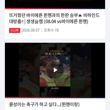
뜨거웠던 바이에른 뮌헨과의 한판 승부🔥 비하인드
대방출‼️ | 생생뀰캠 (08.04 vs바이에른 뮌헨)
2026.08.07
조회수 78
CLUB
륜성이는 축구가 하고 싶다...(뮌헨이랑)