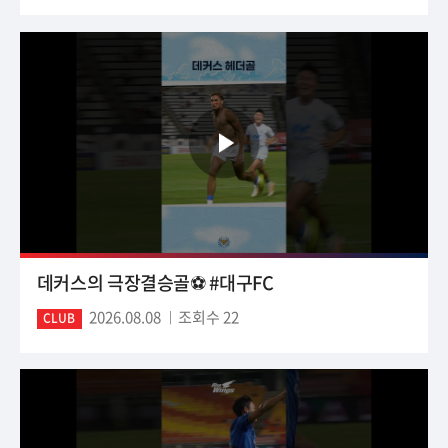
데커스의 극장결승골⚽️ #대구FC
2026.08.08
조회수 22
CLUB