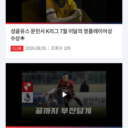
성골유스 문민서 K리그 7월 이달의 영플레이어상
수상🌟
2026.08.05
조회수 109
CLUB