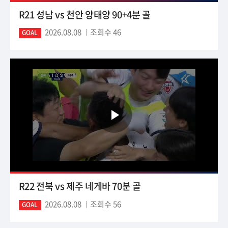
R21 성남 vs 천안 양태양 90+4분 골
2026.08.08
조회수 46
GOAL
R22 전북 vs 제주 네게바 70분 골
2026.08.08
조회수 56
GOAL