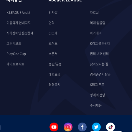
K LEAGUE Assist
인사말
자료실
이동약자 안내지도
연혁
역대 엠블럼
시각장애인 음성중계
CI소개
아카데미
그린킥오프
조직도
K리그 클린센터
PlayOne Cup
스폰서
권리 보호 센터
케어프로젝트
정관/규정
찾아오시는 길
대회요강
경력증명서발급
경영공시
K리그 폰트
명예의 전당
수시채용