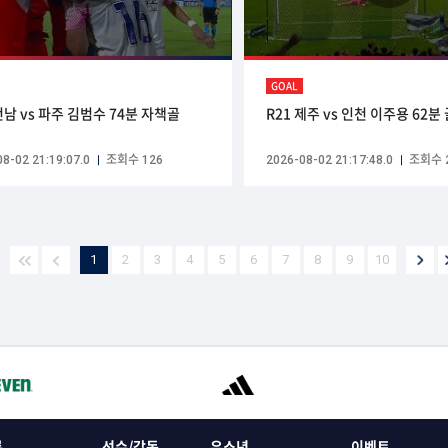
GOAL
전남 vs 파주 김범수 74분 자책골
R21 제주 vs 인천 이주용 62분
8-02 21:19:07.0
조회수 126
2026-08-02 21:17:48.0
조회수 
1
2
3
4
5
6
7
8
9
10
록
선수/감독
유소년
이벤트