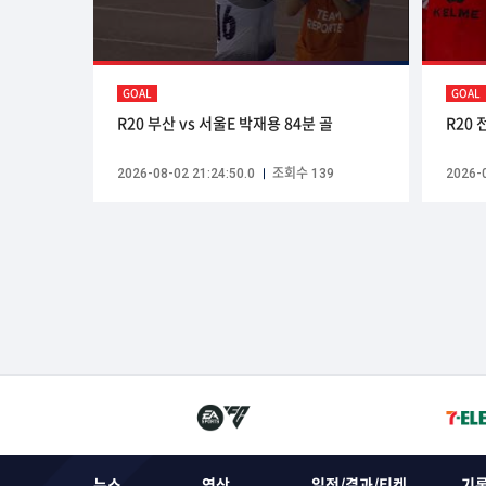
GOAL
GOAL
R20 부산 vs 서울E 박재용 84분 골
R20 
2026-08-02 21:24:50.0
조회수 139
2026-0
뉴스
영상
일정/결과/티켓
기