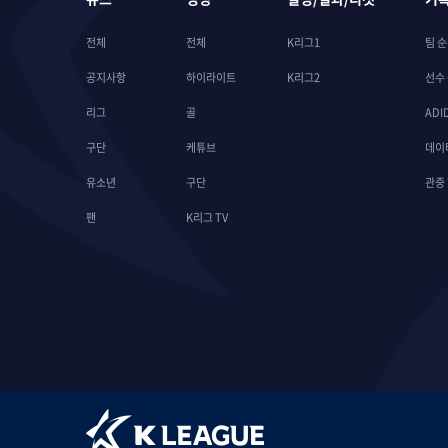
전체
전체
K리그1
팀 
공지사항
하이라이트
K리그2
선수
리그
골
ADI
구단
케튜브
데이
유소년
구단
관중
팬
K리그 TV