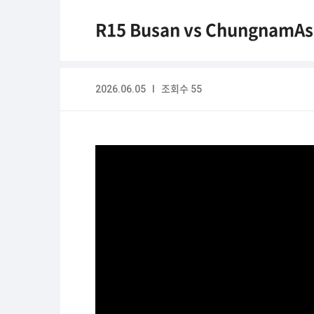
R15 Busan vs ChungnamAsa
2026.06.05 I 조회수 55