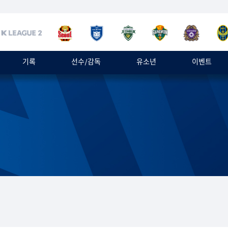
기록
선수/감독
유소년
이벤트