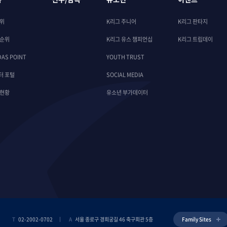
순위
K리그 주니어
K리그 판타지
 순위
K리그 유스 챔피언십
K리그 트립데이
DAS POINT
YOUTH TRUST
터 포털
SOCIAL MEDIA
 현황
유소년 부가데이터
T
02-2002-0702
A
서울 종로구 경희궁길 46 축구회관 5층
Family Sites