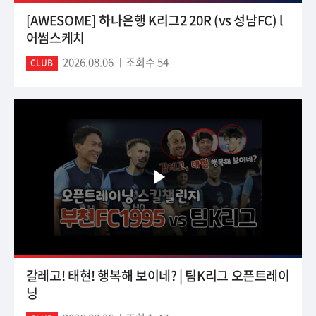
[AWESOME] 하나은행 K리그2 20R (vs 성남FC) l
어썸스케치
2026.08.06
조회수 54
CLUB
갈레고! 태현! 행복해 보이네? | 팀K리그 오픈트레이
닝