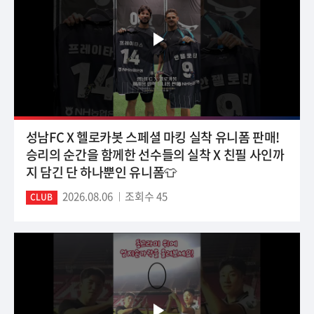
성남FC X 헬로카봇 스페셜 마킹 실착 유니폼 판매!
승리의 순간을 함께한 선수들의 실착 X 친필 사인까
지 담긴 단 하나뿐인 유니폼👕
2026.08.06
조회수 45
CLUB