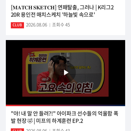
[𝐌𝐀𝐓𝐂𝐇 𝐒𝐊𝐄𝐓𝐂𝐇] 연패탈출, 그러나 | K리그2
20R 용인전 매치스케치 '하늘빛 속으로'
2026.08.06
조회수 45
CLUB
"야! 내 말 안 들려?!" 아이파크 선수들의 억울함 폭
발 현장 🤣 | 미프의 하계훈련 EP.2
2026.08.06
조회수 43