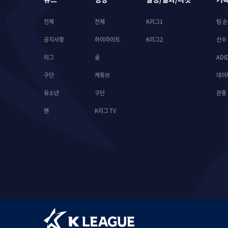
전체
전체
K리그1
팀 
공지사항
하이라이트
K리그2
선수
리그
골
ADI
구단
케튜브
데이
유소년
구단
관중
팬
K리그 TV