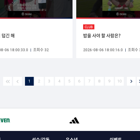
CLUB
ᅵ 덥긴 해
밥을 사야 할 사람은?
8-06 18:00:33.0
조회수 32
2026-08-06 18:00:16.0
조회수 
1
2
3
4
5
6
7
8
9
10
록
선수/감독
유소년
이벤트