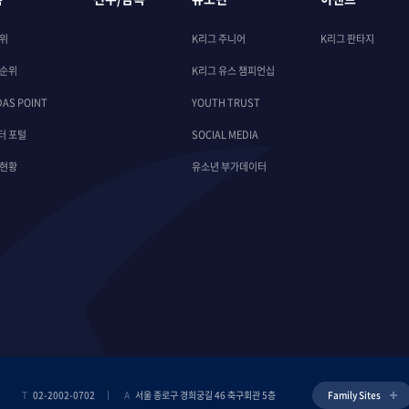
순위
K리그 주니어
K리그 판타지
 순위
K리그 유스 챔피언십
DAS POINT
YOUTH TRUST
터 포털
SOCIAL MEDIA
 현황
유소년 부가데이터
T
02-2002-0702
A
서울 종로구 경희궁길 46 축구회관 5층
Family Sites