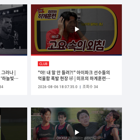
CLUB
출, 그러나 |
"야! 내 말 안 들려?!" 아이파크 선수들의
 '하늘빛
억울함 폭발 현장 🤣 | 미프의 하계훈련
EP.2
34
2026-08-06 18:07:35.0
조회수 34