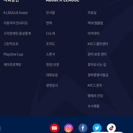
K LEAGUE Assist
인사말
자료실
이동약자 안내지도
연혁
역대 엠블럼
시각장애인 음성중계
CI소개
아카데미
그린킥오프
조직도
K리그 클린센터
PlayOne Cup
스폰서
권리 보호 센터
케어프로젝트
정관/규정
찾아오시는 길
대회요강
경력증명서발급
경영공시
K리그 폰트
명예의 전당
수시채용