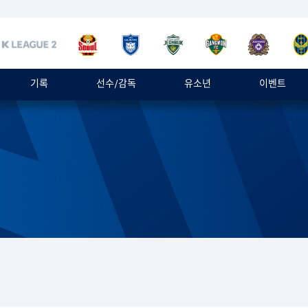
기록
선수/감독
유소년
이벤트