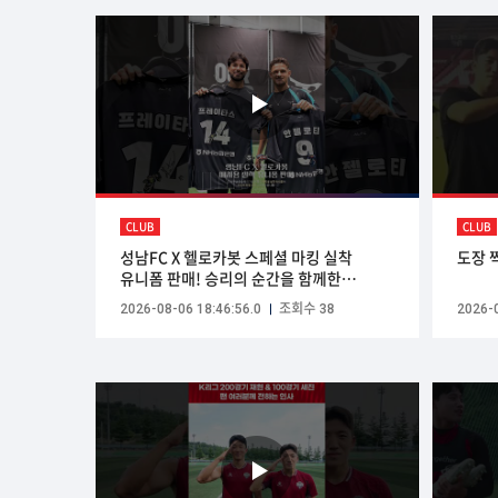
CLUB
CLUB
성남FC X 헬로카봇 스페셜 마킹 실착
도장 
유니폼 판매! 승리의 순간을 함께한
선수들의 실착 X 친필 사인까지 담긴 단
2026-08-06 18:46:56.0
조회수 38
2026-0
하나뿐인 유니폼👕