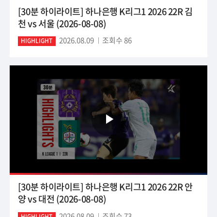
[30분 하이라이트] 하나은행 K리그1 2026 22R 김
천 vs 서울 (2026-08-08)
2026.08.09
조회수 86
HIGHLIGHT
[30분 하이라이트] 하나은행 K리그1 2026 22R 안
양 vs 대전 (2026-08-08)
2026.08.09
조회수 73
HIGHLIGHT