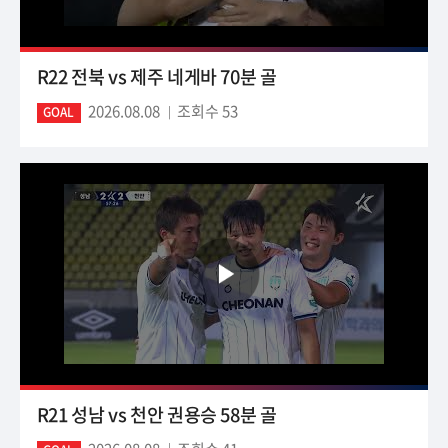
R22 전북 vs 제주 네게바 70분 골
2026.08.08
조회수 53
GOAL
R21 성남 vs 천안 권용승 58분 골