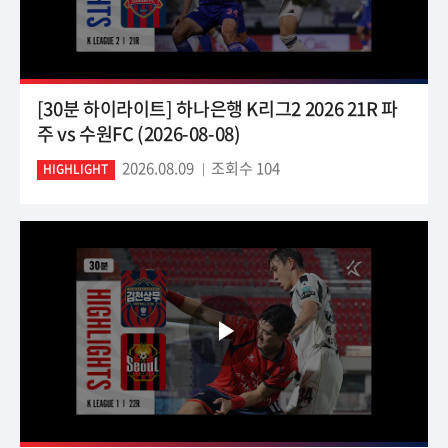
[30분 하이라이트] 하나은행 K리그2 2026 21R 파
주 vs 수원FC (2026-08-08)
2026.08.09
조회수 104
HIGHLIGHT