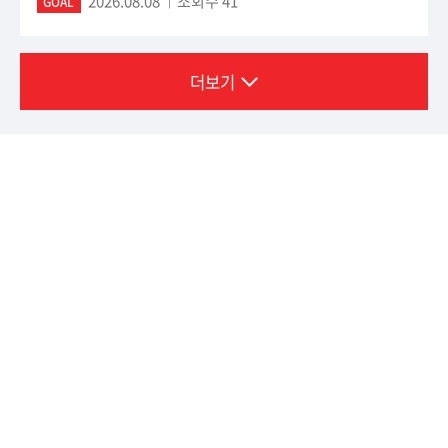
2026.08.08
조회수 41
GOAL
더보기