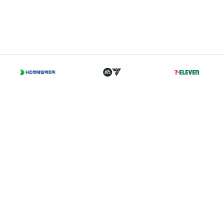
T
02-2002-0702
A
서울 종로구 경희궁길 46 축구회관 5층
Family Sites
Copyright 2021 © K LEAGUE. All right reserved.
개인정보처리방침
I
이용약관
I
경력증명서발급
I
찾아오시는 길