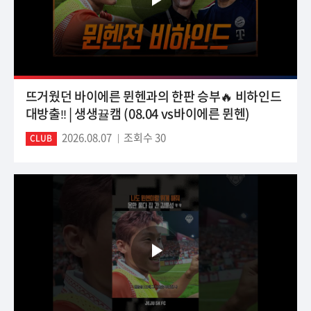
뜨거웠던 바이에른 뮌헨과의 한판 승부🔥 비하인드
대방출‼️ | 생생뀰캠 (08.04 vs바이에른 뮌헨)
2026.08.07
조회수 30
CLUB