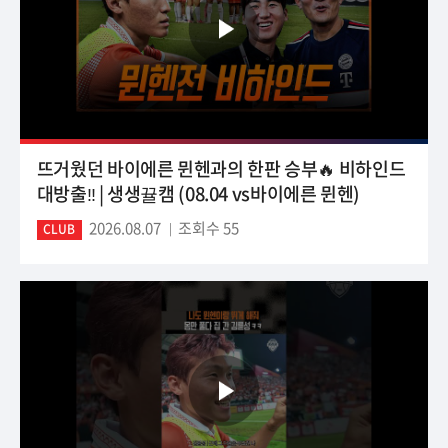
뜨거웠던 바이에른 뮌헨과의 한판 승부🔥 비하인드
대방출‼️ | 생생뀰캠 (08.04 vs바이에른 뮌헨)
2026.08.07
조회수 55
CLUB