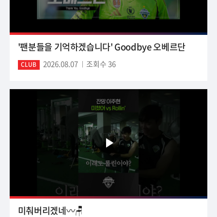
'팬분들을 기억하겠습니다' Goodbye 오베르단
2026.08.07
조회수 36
CLUB
미춰버리겠네〰️🪑