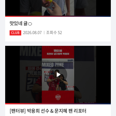
맛있네 귤🍊
2026.08.07
조회수 52
CLUB
[팬터뷰] 박용희 선수 & 문지혜 팬 리포터