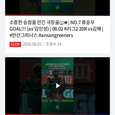
소중한 승점을 안긴 극장골🐺🍀| NO.7 류승우
GOAL!!! (as'김인성) | 08.02 K리그2 20R vs김해 |
#안산그리너스 #ansangreeners
2026.08.05
조회수 24
CLUB