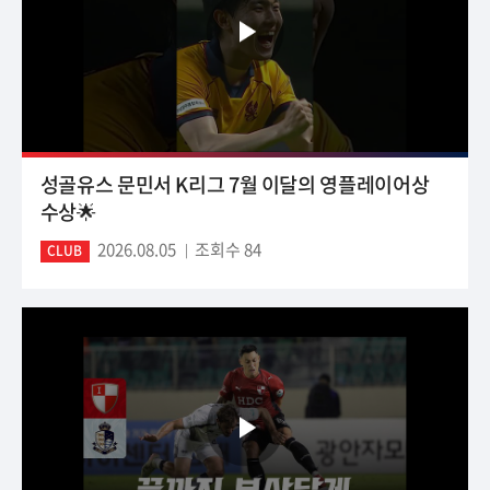
성골유스 문민서 K리그 7월 이달의 영플레이어상
수상🌟
2026.08.05
조회수 84
CLUB