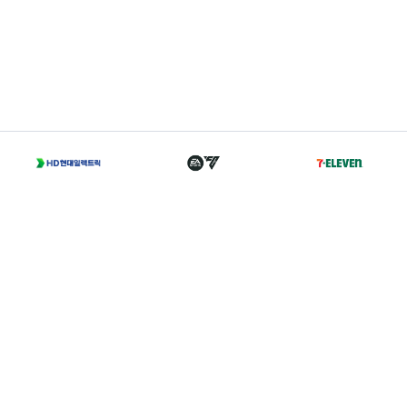
T
02-2002-0702
A
서울 종로구 경희궁길 46 축구회관 5층
Family Sites
Copyright 2021 © K LEAGUE. All right reserved.