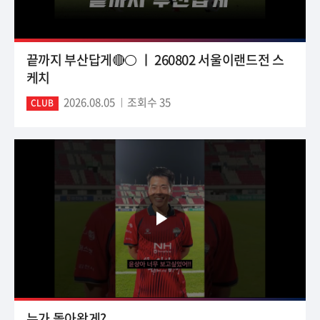
끝까지 부산답게🔴⚪ ㅣ 260802 서울이랜드전 스
케치
2026.08.05
조회수 35
CLUB
누가 돌아왔게?