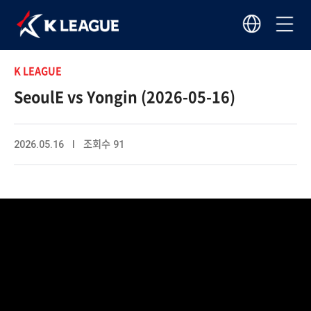
K LEAGUE
SeoulE vs Yongin (2026-05-16)
2026.05.16 I 조회수 91