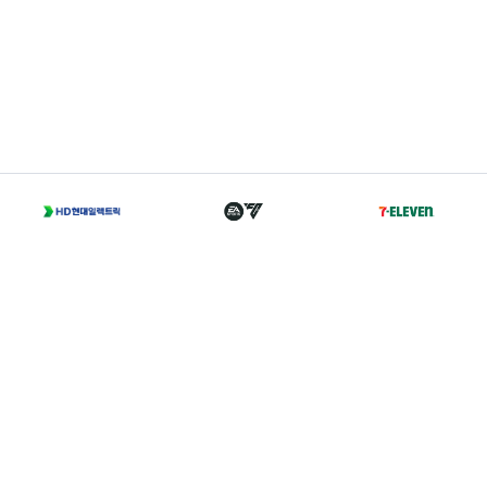
T
02-2002-0702
A
서울 종로구 경희궁길 46 축구회관 5층
Family Sites