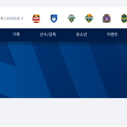
기록
선수/감독
유소년
이벤트