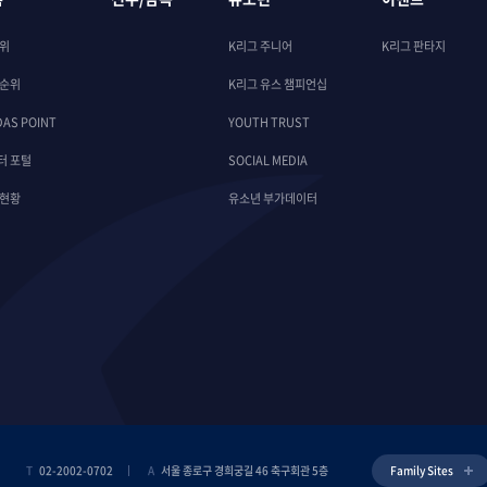
순위
K리그 주니어
K리그 판타지
 순위
K리그 유스 챔피언십
DAS POINT
YOUTH TRUST
터 포털
SOCIAL MEDIA
 현황
유소년 부가데이터
T
02-2002-0702
A
서울 종로구 경희궁길 46 축구회관 5층
Family Sites