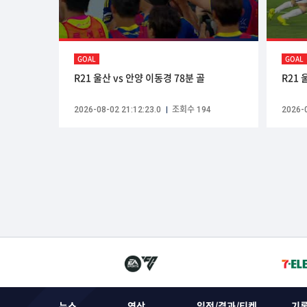
GOAL
GOAL
R21 울산 vs 안양 이동경 78분 골
R21 
2026-08-02 21:12:23.0
조회수 194
2026-0
뉴스
영상
일정/결과/티켓
기