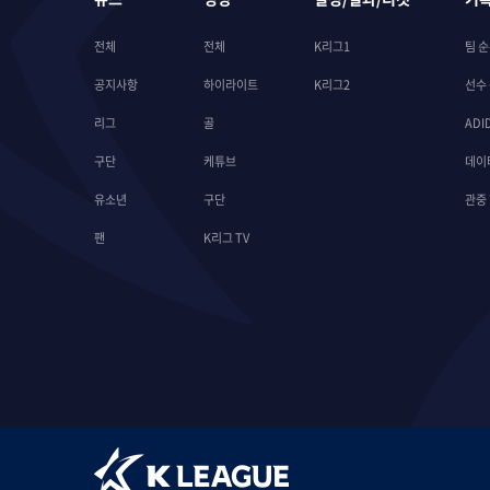
전체
전체
K리그1
팀 
공지사항
하이라이트
K리그2
선수
리그
골
ADI
구단
케튜브
데이
유소년
구단
관중
팬
K리그 TV