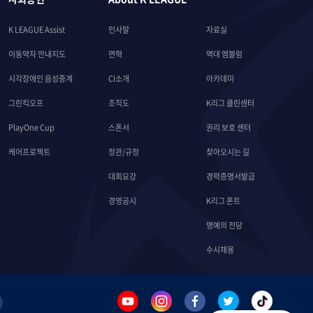
K LEAGUE Assist
인사말
자료실
이동약자 안내지도
연혁
역대 엠블럼
시각장애인 음성중계
CI소개
아카데미
그린킥오프
조직도
K리그 클린센터
PlayOne Cup
스폰서
권리 보호 센터
케어프로젝트
정관/규정
찾아오시는 길
대회요강
경력증명서발급
경영공시
K리그 폰트
명예의 전당
수시채용