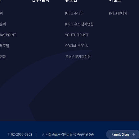
순위
K리그 주니어
K리그 판타지
 순위
K리그 유스 챔피언십
DAS POINT
YOUTH TRUST
터 포털
SOCIAL MEDIA
 현황
유소년 부가데이터
T
02-2002-0702
A
서울 종로구 경희궁길 46 축구회관 5층
Family Sites