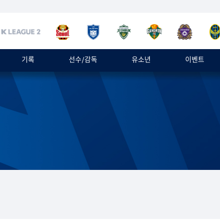
기록
선수/감독
유소년
이벤트