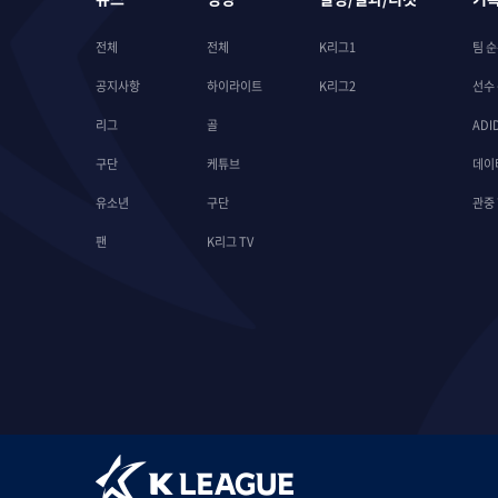
전체
전체
K리그1
팀 
공지사항
하이라이트
K리그2
선수
리그
골
ADI
구단
케튜브
데이
유소년
구단
관중
팬
K리그 TV