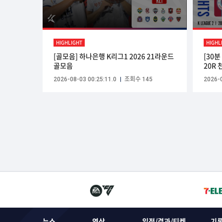
HIGHLIGHT
HIGHL
[골모음] 하나은행 K리그1 2026 21라운드
[30
골모음
20R 
2026-08-03 00:25:11.0
조회수 145
2026-0
뉴스
영상
일정/결과/티켓
기