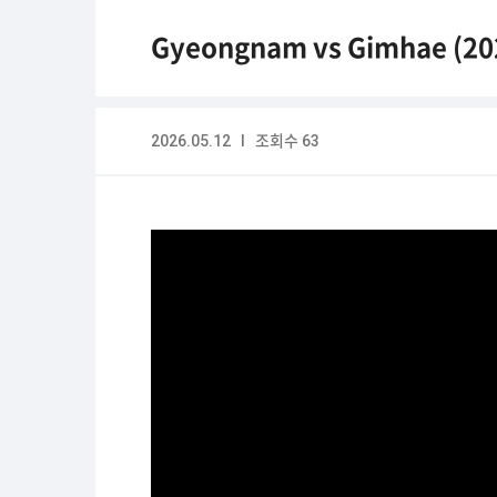
Gyeongnam vs Gimhae (20
2026.05.12 I 조회수 63