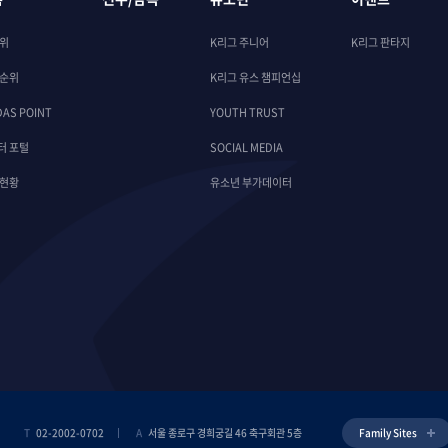
순위
K리그 주니어
K리그 판타지
 순위
K리그 유스 챔피언십
DAS POINT
YOUTH TRUST
터 포털
SOCIAL MEDIA
 현황
유소년 부가데이터
T
02-2002-0702
A
서울 종로구 경희궁길 46 축구회관 5층
Family Sites