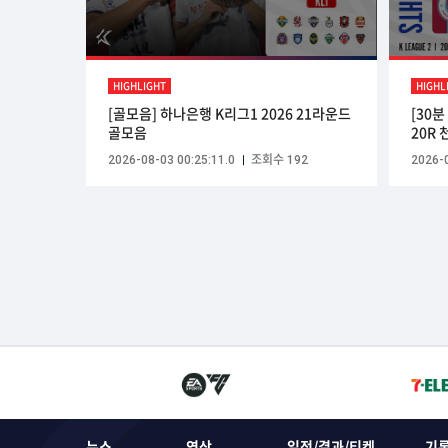
HIGHLIGHT
HIGHL
[골모음] 하나은행 K리그1 2026 21라운드
[30
골모음
20R 
2026-08-03 00:25:11.0
조회수 192
2026-0
뉴스
영상
일정/결과/티켓
기