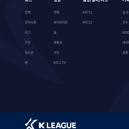
전체
전체
K리그1
팀 
공지사항
하이라이트
K리그2
선수
리그
골
ADI
구단
케튜브
데이
유소년
구단
관중
팬
K리그 TV