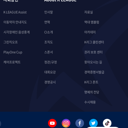
K LEAGUE Assist
인사말
자료실
이동약자 안내지도
연혁
역대 엠블럼
시각장애인 음성중계
CI소개
아카데미
그린킥오프
조직도
K리그 클린센터
PlayOne Cup
스폰서
권리 보호 센터
케어프로젝트
정관/규정
찾아오시는 길
대회요강
경력증명서발급
경영공시
K리그 폰트
명예의 전당
수시채용