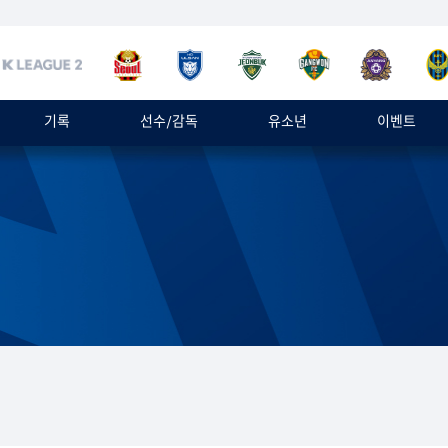
기록
선수/감독
유소년
이벤트