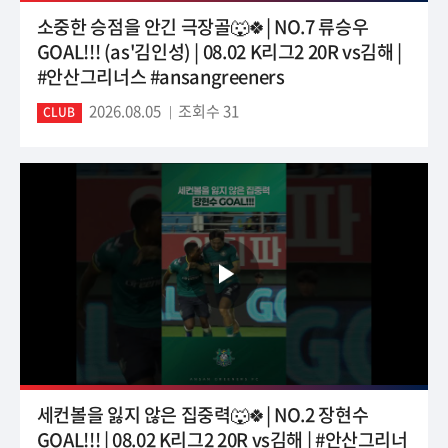
소중한 승점을 안긴 극장골🐺🍀| NO.7 류승우
GOAL!!! (as'김인성) | 08.02 K리그2 20R vs김해 |
#안산그리너스 #ansangreeners
2026.08.05
조회수 31
CLUB
세컨볼을 잃지 않은 집중력🐺🍀| NO.2 장현수
GOAL!!! | 08.02 K리그2 20R vs김해 | #안산그리너