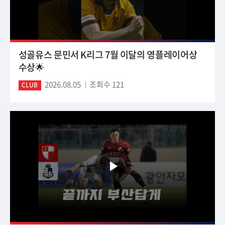
성골유스 문민서 K리그 7월 이달의 영플레이어상
수상🌟
2026.08.05
조회수 121
CLUB