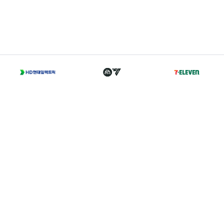
T
02-2002-0702
A
서울 종로구 경희궁길 46 축구회관 5층
Family Sites
Copyright 2021 © K LEAGUE. All right reserved.
개인정보처리방침
I
이용약관
I
경력증명서발급
I
찾아오시는 길