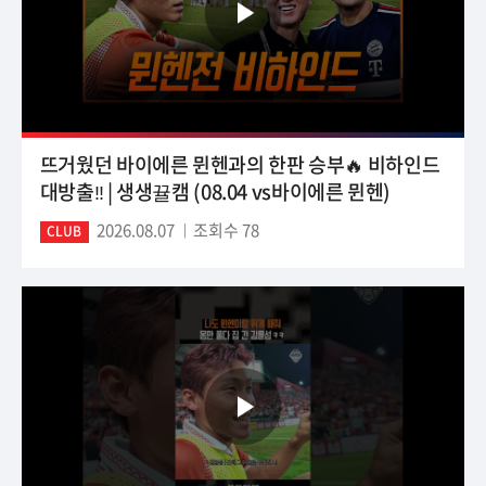
뜨거웠던 바이에른 뮌헨과의 한판 승부🔥 비하인드
대방출‼️ | 생생뀰캠 (08.04 vs바이에른 뮌헨)
2026.08.07
조회수 78
CLUB