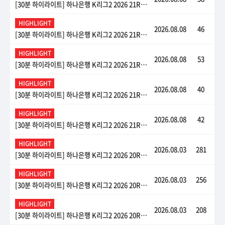
[30분 하이라이트] 하나은행 K리그2 2026 21R 용인 vs 부산 (2026-08-07)
HIGHLIGHT
2026.08.08
46
[30분 하이라이트] 하나은행 K리그2 2026 21R 화성 vs 서울E (2026-08-07)
HIGHLIGHT
2026.08.08
53
[30분 하이라이트] 하나은행 K리그2 2026 21R 경남 vs 대구 (2026-08-07)
HIGHLIGHT
2026.08.08
40
[30분 하이라이트] 하나은행 K리그2 2026 21R 김포 vs 충북청주 (2026-08-07)
HIGHLIGHT
2026.08.08
42
[30분 하이라이트] 하나은행 K리그2 2026 21R 충남아산 vs 안산 (2026-08-07)
HIGHLIGHT
2026.08.03
281
[30분 하이라이트] 하나은행 K리그2 2026 20R 안산 vs 김해 (2026-08-02)
HIGHLIGHT
2026.08.03
256
[30분 하이라이트] 하나은행 K리그2 2026 20R 전남 vs 파주 (2026-08-02)
HIGHLIGHT
2026.08.03
208
[30분 하이라이트] 하나은행 K리그2 2026 20R 김포 vs 경남 (2026-08-02)