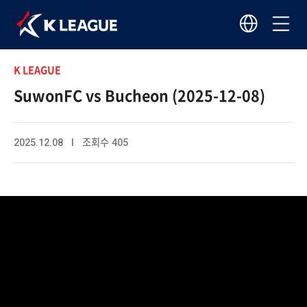
K LEAGUE
SuwonFC vs Bucheon (2025-12-08)
2025.12.08 I 조회수 405