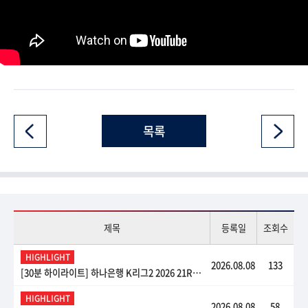
목록
제목
등록일
조회수
HIGHLIGHT
2026.08.08
133
[30분 하이라이트] 하나은행 K리그2 2026 21R 수원 vs 김해 (2026-08-07)
HIGHLIGHT
2026.08.08
58