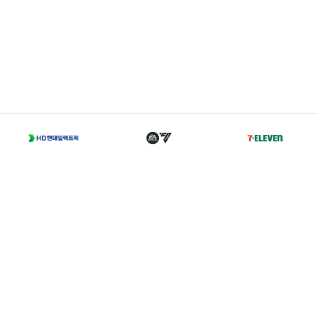
T
02-2002-0702
A
서울 종로구 경희궁길 46 축구회관 5층
Family Sites