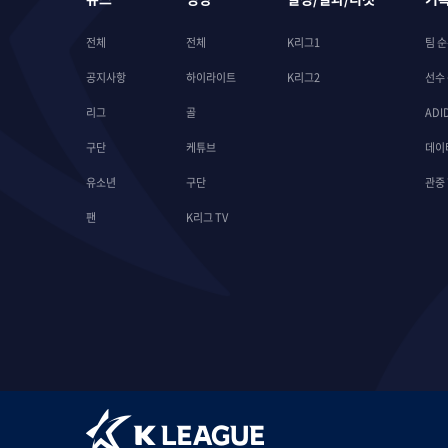
전체
전체
K리그1
팀 
공지사항
하이라이트
K리그2
선수
리그
골
ADI
구단
케튜브
데이
유소년
구단
관중
팬
K리그 TV