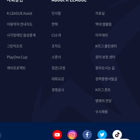
K LEAGUE Assist
인사말
자료실
이동약자 안내지도
연혁
역대 엠블럼
시각장애인 음성중계
CI소개
아카데미
그린킥오프
조직도
K리그 클린센터
PlayOne Cup
스폰서
권리 보호 센터
케어프로젝트
정관/규정
찾아오시는 길
대회요강
경력증명서발급
경영공시
K리그 폰트
명예의 전당
수시채용