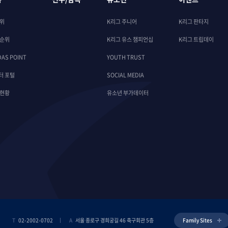
순위
K리그 주니어
K리그 판타지
 순위
K리그 유스 챔피언십
K리그 트립데이
DAS POINT
YOUTH TRUST
터 포털
SOCIAL MEDIA
 현황
유소년 부가데이터
T
02-2002-0702
A
서울 종로구 경희궁길 46 축구회관 5층
Family Sites