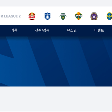
기록
선수/감독
유소년
이벤트