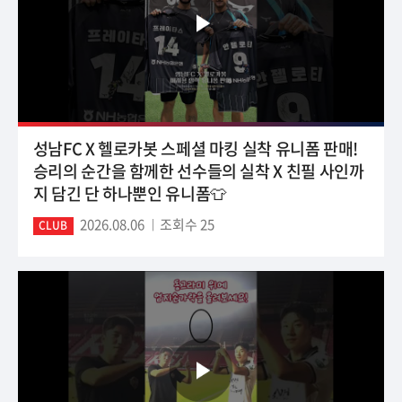
성남FC X 헬로카봇 스페셜 마킹 실착 유니폼 판매!
승리의 순간을 함께한 선수들의 실착 X 친필 사인까
지 담긴 단 하나뿐인 유니폼👕
2026.08.06
조회수 25
CLUB