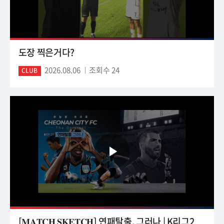
도장 찍은거다?
2026.08.06
조회수 24
CLUB
[𝐌𝐀𝐓𝐂𝐇 𝐒𝐊𝐄𝐓𝐂𝐇] 연패탈출, 그러나 | K리그2