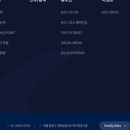
순위
K리그 주니어
K리그 판타지
 순위
K리그 유스 챔피언십
DAS POINT
YOUTH TRUST
터 포털
SOCIAL MEDIA
 현황
유소년 부가데이터
T
02-2002-0702
A
서울 종로구 경희궁길 46 축구회관 5층
Family Sites