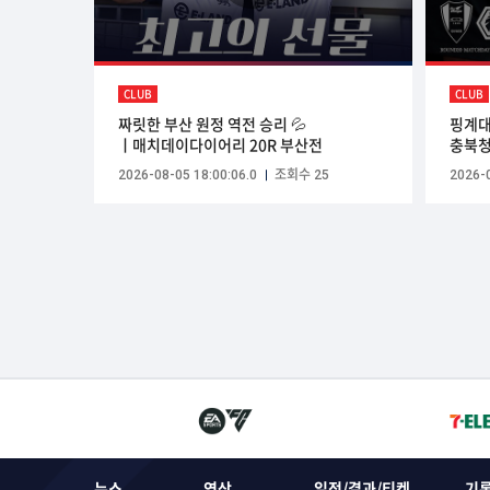
CLUB
CLUB
짜릿한 부산 원정 역전 승리 💦
핑계대
ㅣ매치데이다이어리 20R 부산전
충북청
2026-08-05 18:00:06.0
조회수 25
2026-0
뉴스
영상
일정/결과/티켓
기