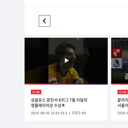
CLUB
CLUB
성골유스 문민서 K리그 7월 이달의
끝까지
영플레이어상 수상🌟
서울이
2026-08-05 22:43:36.0
조회수 84
2026-0