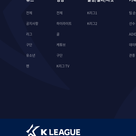
전체
전체
K리그1
팀 
공지사항
하이라이트
K리그2
선수
리그
골
ADI
구단
케튜브
데이
유소년
구단
관중
팬
K리그 TV