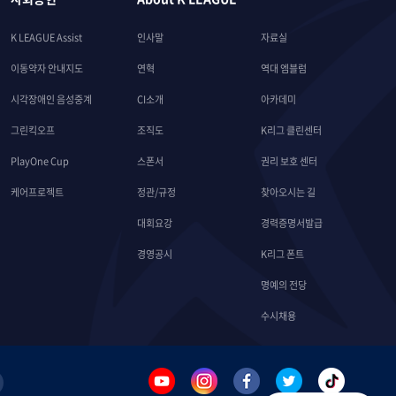
K LEAGUE Assist
인사말
자료실
이동약자 안내지도
연혁
역대 엠블럼
시각장애인 음성중계
CI소개
아카데미
그린킥오프
조직도
K리그 클린센터
PlayOne Cup
스폰서
권리 보호 센터
케어프로젝트
정관/규정
찾아오시는 길
대회요강
경력증명서발급
경영공시
K리그 폰트
명예의 전당
수시채용