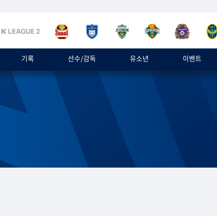
기록
선수/감독
유소년
이벤트