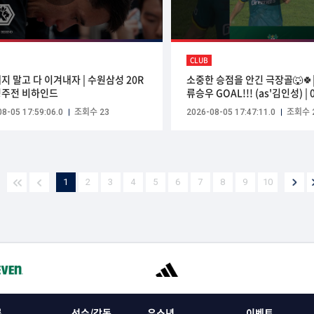
CLUB
지 말고 다 이겨내자 | 수원삼성 20R
소중한 승점을 안긴 극장골🐺🍀|
주전 비하인드
류승우 GOAL!!! (as'김인성) | 0
K리그2 20R vs김해 | #안산
8-05 17:59:06.0
조회수 23
2026-08-05 17:47:11.0
조회수 
#ansangreeners
1
2
3
4
5
6
7
8
9
10
록
선수/감독
유소년
이벤트