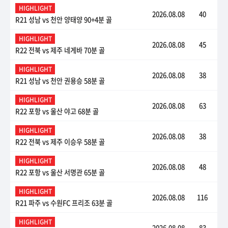
HIGHLIGHT
2026.08.08
40
R21 성남 vs 천안 양태양 90+4분 골
HIGHLIGHT
2026.08.08
45
R22 전북 vs 제주 네게바 70분 골
HIGHLIGHT
2026.08.08
38
R21 성남 vs 천안 권용승 58분 골
HIGHLIGHT
2026.08.08
63
R22 포항 vs 울산 야고 68분 골
HIGHLIGHT
2026.08.08
38
R22 전북 vs 제주 이승우 58분 골
HIGHLIGHT
2026.08.08
48
R22 포항 vs 울산 서명관 65분 골
HIGHLIGHT
2026.08.08
116
R21 파주 vs 수원FC 프리조 63분 골
HIGHLIGHT
2026.08.08
83