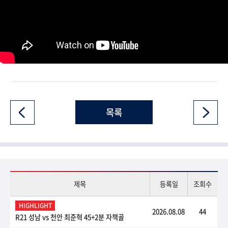
목록
제목
등록일
조회수
HIGHLIGHT
2026.08.08
44
R21 성남 vs 천안 최준혁 45+2분 자책골