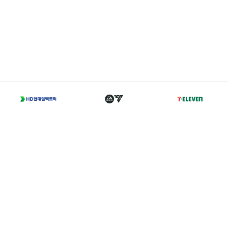
T
02-2002-0702
A
서울 종로구 경희궁길 46 축구회관 5층
Family Sites