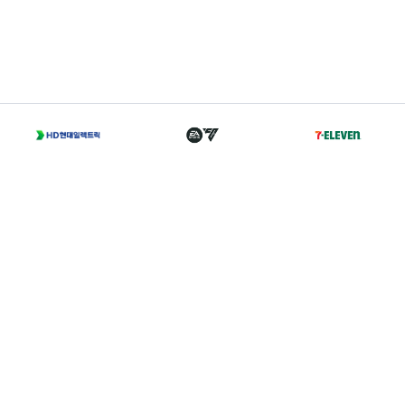
T
02-2002-0702
A
서울 종로구 경희궁길 46 축구회관 5층
Family Sites
Copyright 2021 © K LEAGUE. All right reserved.
개인정보처리방침
I
이용약관
I
경력증명서발급
I
찾아오시는 길