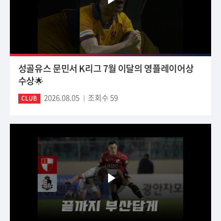
성골유스 문민서 K리그 7월 이달의 영플레이어상
수상🌟
2026.08.05
조회수 59
CLUB