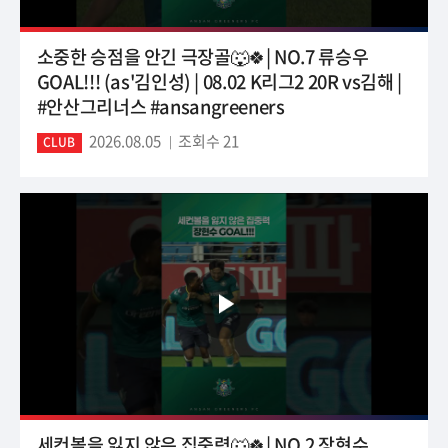
소중한 승점을 안긴 극장골🐺🍀| NO.7 류승우
GOAL!!! (as'김인성) | 08.02 K리그2 20R vs김해 |
#안산그리너스 #ansangreeners
2026.08.05
조회수 21
CLUB
세컨볼을 잃지 않은 집중력🐺🍀| NO.2 장현수