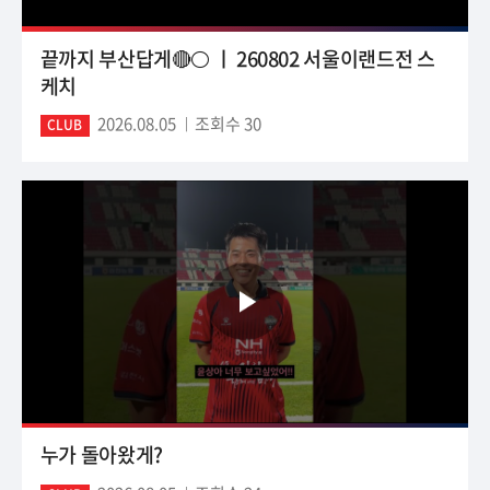
끝까지 부산답게🔴⚪ ㅣ 260802 서울이랜드전 스
케치
2026.08.05
조회수 30
CLUB
누가 돌아왔게?