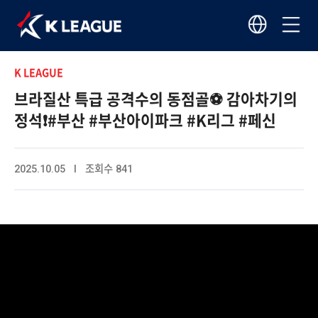
K LEAGUE
브라질산 특급 공격수의 동점골⚽️ 감아차기의
정석❗️#부산 #부산아이파크 #K리그 #페신
2025.10.05 I 조회수 841