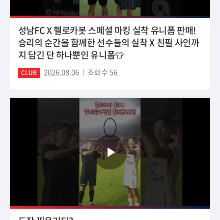
성남FC X 헬로카봇 스페셜 마킹 실착 유니폼 판매!
승리의 순간을 함께한 선수들의 실착 X 친필 사인까
지 담긴 단 하나뿐인 유니폼👕
2026.08.06
조회수 56
CLUB