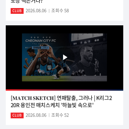
도장 찍은거다?
2026.08.06
조회수 58
CLUB
[𝐌𝐀𝐓𝐂𝐇 𝐒𝐊𝐄𝐓𝐂𝐇] 연패탈출, 그러나 | K리그2
20R 용인전 매치스케치 '하늘빛 속으로'
2026.08.06
조회수 52
CLUB