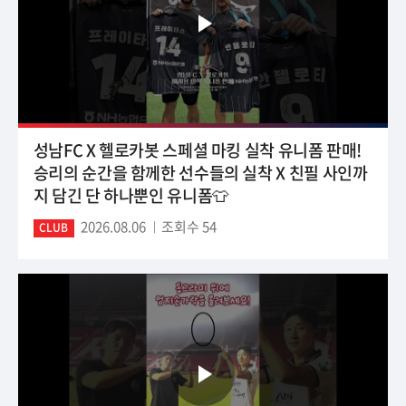
성남FC X 헬로카봇 스페셜 마킹 실착 유니폼 판매!
승리의 순간을 함께한 선수들의 실착 X 친필 사인까
지 담긴 단 하나뿐인 유니폼👕
2026.08.06
조회수 54
CLUB