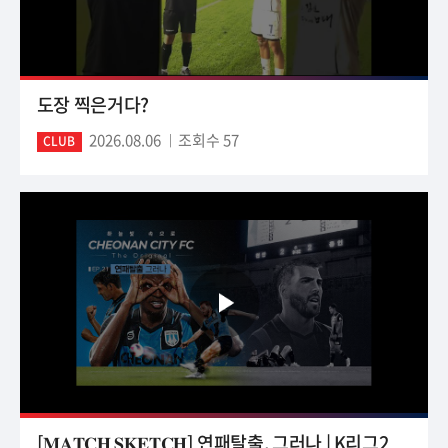
도장 찍은거다?
2026.08.06
조회수 57
CLUB
[𝐌𝐀𝐓𝐂𝐇 𝐒𝐊𝐄𝐓𝐂𝐇] 연패탈출, 그러나 | K리그2