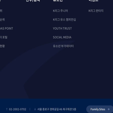
순위
K리그 주니어
K리그 판타지
 순위
K리그 유스 챔피언십
DAS POINT
YOUTH TRUST
터 포털
SOCIAL MEDIA
 현황
유소년 부가데이터
T
02-2002-0702
A
서울 종로구 경희궁길 46 축구회관 5층
Family Sites