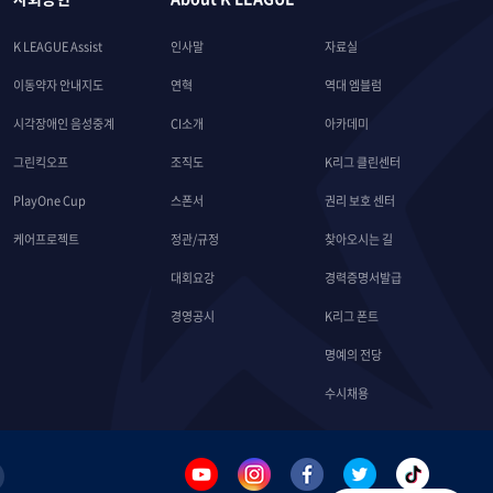
K LEAGUE Assist
인사말
자료실
이동약자 안내지도
연혁
역대 엠블럼
시각장애인 음성중계
CI소개
아카데미
그린킥오프
조직도
K리그 클린센터
PlayOne Cup
스폰서
권리 보호 센터
케어프로젝트
정관/규정
찾아오시는 길
대회요강
경력증명서발급
경영공시
K리그 폰트
명예의 전당
수시채용