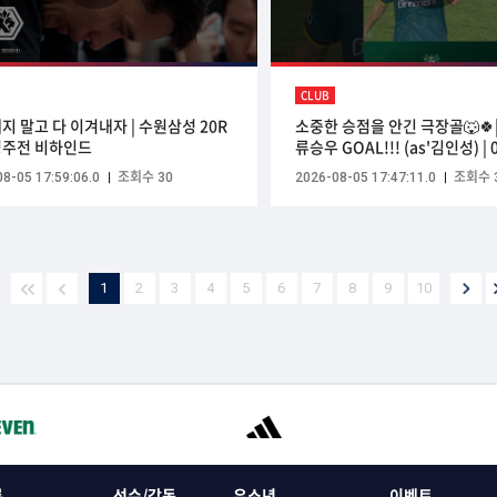
CLUB
지 말고 다 이겨내자 | 수원삼성 20R
소중한 승점을 안긴 극장골🐺🍀|
주전 비하인드
류승우 GOAL!!! (as'김인성) | 0
K리그2 20R vs김해 | #안산
8-05 17:59:06.0
조회수 30
2026-08-05 17:47:11.0
조회수 
#ansangreeners
1
2
3
4
5
6
7
8
9
10
록
선수/감독
유소년
이벤트