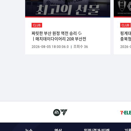
CLUB
CLUB
짜릿한 부산 원정 역전 승리 💦
핑계대
ㅣ매치데이다이어리 20R 부산전
충북청
2026-08-05 18:00:06.0
조회수 36
2026-0
뉴스
영상
일정/결과/티켓
기