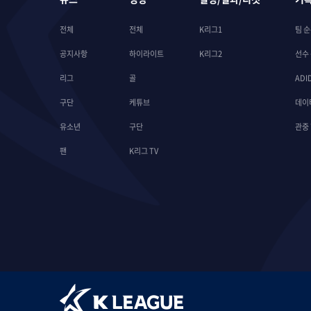
전체
전체
K리그1
팀 
공지사항
하이라이트
K리그2
선수
리그
골
ADI
구단
케튜브
데이
유소년
구단
관중
팬
K리그 TV