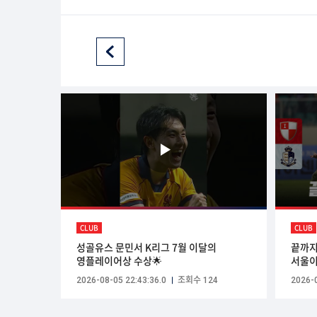
CLUB
CLUB
성골유스 문민서 K리그 7월 이달의
끝까지
영플레이어상 수상🌟
서울이
2026-08-05 22:43:36.0
조회수 124
2026-0