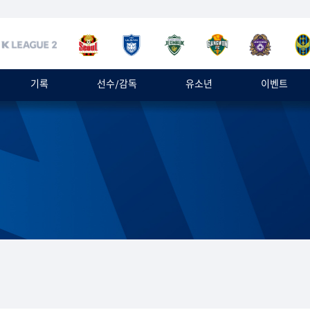
기록
선수/감독
유소년
이벤트